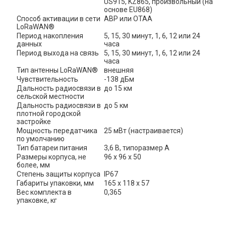
US915, KZ865, произвольный (на 
основе EU868)
Способ активации в сети 
ABP или OTAA
LoRaWAN®
Период накопления 
5, 15, 30 минут, 1, 6, 12 или 24 
данных
часа
Период выхода на связь
5, 15, 30 минут, 1, 6, 12 или 24 
часа
Тип антенны LoRaWAN®
внешняя
Чувствительность
-138 дБм
Дальность радиосвязи в 
до 15 км
сельской местности
Дальность радиосвязи в 
до 5 км
плотной городской 
застройке
Мощность передатчика 
25 мВт (настраивается)
по умолчанию
Тип батареи питания
3,6 В, типоразмер А
Размеры корпуса, не 
96 х 96 х 50
более, мм
Степень защиты корпуса
IP67
Габариты упаковки, мм
165 х 118 х 57
Вес комплекта в 
0,365
упаковке, кг