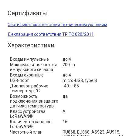
Сертификаты
Сертификат соответствия техническим условиям
Декларация соответствия ТР ТС 020/2011
Характеристики
Входы импульсные
до 4
Максимальная частота 
200 Гц
импульсного сигнала
Входы охранные
до 4
USB-порт
micro-USB, type B
Диапазон рабочих 
-40…+85
температур, °С
Возможность 
да
подключения внешнего 
датчика температуры
Класс устройства 
A
LoRaWAN®
Количество каналов 
16
LoRaWAN®
Частотный план
RU868, EU868, AS923, AU915, 