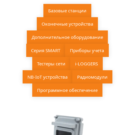
Базовые станции
Оконечные устройства
Дополнительное оборудование
Серия SMART
Приборы учета
Тестеры сети
i-LOGGERS
NB-IoT устройства
Радиомодули
Программное обеспечение