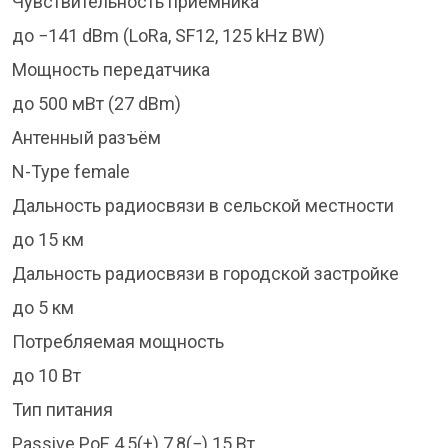
Чувствительность приёмника
до −141 dBm (LoRa, SF12, 125 kHz BW)
Мощность передатчика
до 500 мВт (27 dBm)
Антенный разъём
N-Type female
Дальность радиосвязи в сельской местности
до 15 км
Дальность радиосвязи в городской застройке
до 5 км
Потребляемая мощность
до 10 Вт
Тип питания
Passive PoE 4,5(+) 7,8(−) 15 Вт