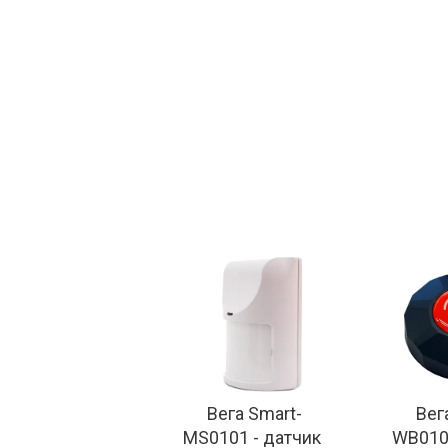
Вега Smart-
Вег
MS0101 - датчик 
WB0101