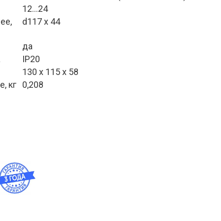
12...24
е, 
d117 x 44
да
а
IP20
130 х 115 х 58
, кг
0,208