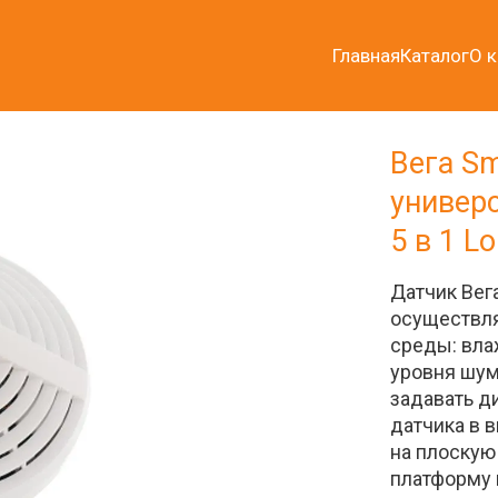
Главная
Каталог
О 
Вега Sm
универ
5 в 1 
Датчик Вег
осуществля
среды: влаж
уровня шум
задавать д
датчика в 
на плоскую 
платформу 