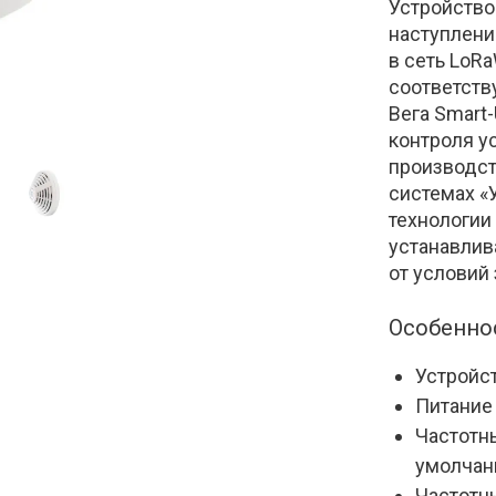
Устройство
наступлени
в сеть LoR
соответст
Вега Smart
контроля у
производст
системах «
технологии
устанавлива
от условий 
Особенно
Устройст
Питание
Частотны
умолча
Частотны