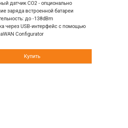
ный датчик СО2 - опционально
ие заряда встроенной батареи
тельность: до -138dBm
ка через USB-интерфейс с помощью 
aWAN Configurator
Купить