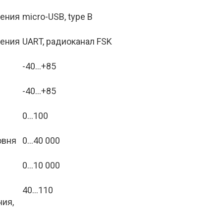
ения 
micro-USB, type B
ения 
UART, радиоканал FSK
-40…+85
-40…+85
0...100
вня 
0...40 000
0...10 000
40...110
ия, 