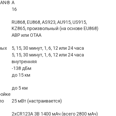
WAN®
A
16
RU868, EU868, AS923, AU915, US915, 
KZ865, произвольный (на основе EU868)
ABP или OTAA
ных
5, 15, 30 минут, 1, 6, 12 или 24 часа
5, 15, 30 минут, 1, 6, 12 или 24 часа
внутренняя
-138 дБм
до 15 км
до 5 км
ройке
о 
25 мВт (настраивается)
2xCR123A 3В 1400 мАч (всего 2800 мАч)