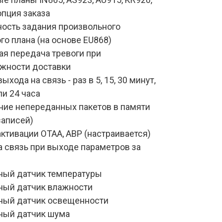
опция заказа
ость задания произвольного 
го плана (на основе EU868)
я передача тревоги при 
жности доставки
хода на связь - раз в 5, 15, 30 минут, 
или 24 часа
ние непереданных пакетов в памяти 
записей)
ктивации OTAA, ABP (настраивается)
 связь при выходе параметров за 
ный датчик температуры
ный датчик влажности
ный датчик освещенности
ный датчик шума