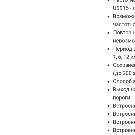
US915 - 
Возможн
частотно
Повторна
невозмо
Период вы
1, 6, 12 
Сохране
(до 200 
Способ а
Выход на
пороги
Встроен
Встроен
Встроен
Встроен