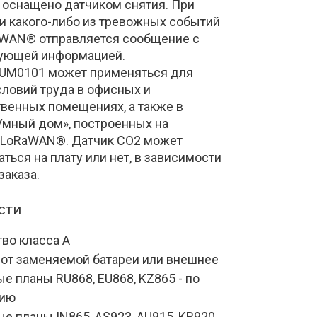
 оснащено датчиком снятия. При 
и какого-либо из тревожных событий 
aWAN® отправляется сообщение с 
вующей информацией.
-UM0101 может применяться для 
словий труда в офисных и 
венных помещениях, а также в 
Умный дом», построенных на 
 LoRaWAN®. Датчик СО2 может 
ться на плату или нет, в зависимости 
заказа.
сти
во класса А
 от заменяемой батареи или внешнее
е планы RU868, EU868, KZ865 - по 
нию
е планы IN865, AS923, AU915, KR920, 