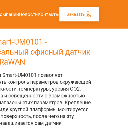
компании
Новости
Контакты
Заказать
art-UM0101 - 
сальный офисный датчик 
LoRaWAN
а Smart-UM0101 позволяет 
ть контроль параметров окружающей 
ности, температуры, уровня СО2, 
а и освещенности с возможностью 
иапазоны этих параметров. Крепление 
виде круглой платформы монтируется 
поверхность, после чего на эту 
навешивается сам датчик.