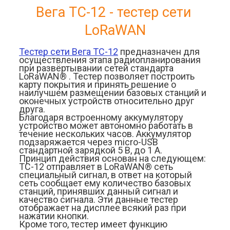
Вега ТС-12 - тестер сети 
LoRaWAN
Тестер сети Вега ТС-12
 предназначен для 
осуществления этапа радиопланирования 
при развёртывании сетей стандарта 
LoRaWAN® . Тестер позволяет построить 
карту покрытия и принять решение о 
наилучшем размещении базовых станций и 
оконечных устройств относительно друг 
друга.
Благодаря встроенному аккумулятору 
устройство может автономно работать в 
течение нескольких часов. Аккумулятор 
подзаряжается через micro-USB 
стандартной зарядкой 5 В, до 1 А.
Принцип действия основан на следующем: 
ТС-12 отправляет в LoRaWAN® сеть 
специальный сигнал, в ответ на который 
сеть сообщает ему количество базовых 
станций, принявших данный сигнал и 
качество сигнала. Эти данные тестер 
отображает на дисплее всякий раз при 
нажатии кнопки.
Кроме того, тестер имеет функцию 