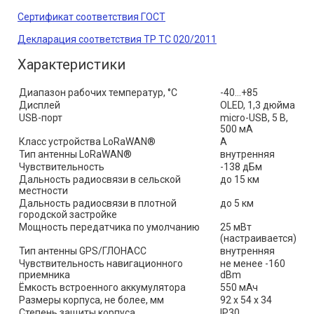
Сертификат соответствия ГОСТ
Декларация соответствия ТР ТС 020/2011
Характеристики
Диапазон рабочих температур, °С
-40…+85
Дисплей
OLED, 1,3 дюйма
USB-порт
micro-USB, 5 В, 
500 мА
Класс устройства LoRaWAN®
A
Тип антенны LoRaWAN®
внутренняя
Чувствительность
-138 дБм
Дальность радиосвязи в сельской 
до 15 км
местности
Дальность радиосвязи в плотной 
до 5 км
городской застройке
Мощность передатчика по умолчанию
25 мВт 
(настраивается)
Тип антенны GPS/ГЛОНАСС
внутренняя
Чувствительность навигационного 
не менее -160 
приемника
dBm
Ёмкость встроенного аккумулятора
550 мАч
Размеры корпуса, не более, мм
92 х 54 х 34
Степень защиты корпуса
IP30