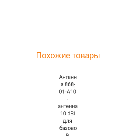
Похожие товары
Антенн
а 868-
01-А10 
- 
антенна 
10 dBi 
для 
базово
й 