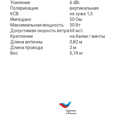
Усиление
6 dBi
Поляризация
вертикальная
КСВ
не хуже 1,5
Импеданс
50 Ом
Максимальная мощность
50 Вт
Допустимая скорость ветра
60 м/с
Крепление
на балки / мачты
Длина антенны
0,82 м
Длина провода
2 м
Вес
0,74 кг