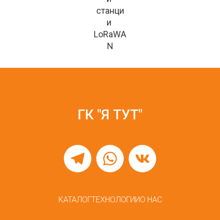
станци
и 
LoRaWA
N
ГК "Я ТУТ"
КАТАЛОГ
ТЕХНОЛОГИИ
О НАС